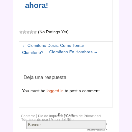
ahora!
(No Ratings Yet)
Post
←
Clomifeno Dosis: Como Tomar
Clomifeno En Hombres
→
Clomifeno?
navigation
Deja una respuesta
You must be
logged in
to post a comment.
Buscar
Contacto
Pie de imprenta
Política de Privacidad
Términos de uso
Mapa del Sitio
Buscar
Copyright © 2015
Clomifeno.
Todos los derechos
reservados -